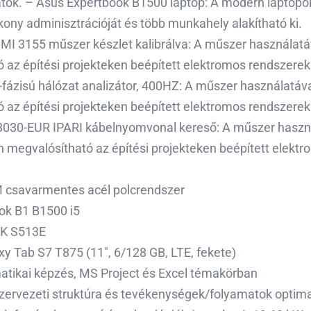
k. – Asus Expertbook B1500 laptop: A modern laptopok 
kony adminisztrációját és több munkahely alakítható ki.
I 3155 műszer készlet kalibrálva: A műszer használat
 az építési projekteken beépített elektromos rendszerek f
-fázisú hálózat analizátor, 400HZ: A műszer használatá
 az építési projekteken beépített elektromos rendszerek 
30-EUR IPARI kábelnyomvonal kereső: A műszer haszn
megvalósítható az építési projekteken beépített elekt
csavarmentes acél polcrendszer
ok B1 B1500 i5
K S513E
 Tab S7 T875 (11″, 6/128 GB, LTE, fekete)
atikai képzés, MS Project és Excel témakörban
ervezeti struktúra és tevékenységek/folyamatok optima