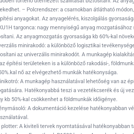
dőben történő ütemezett szállítását biztosítani. Az anya
ekedhet. – Polcrendszer: a csarnokban átlátható módon
z építési anyagokat. Az anyagelérés, kiszolgálás gyorsasá
KU1H targonca: nagy mennyiségű anyag mozgatásához 
osítani. Az anyagmozgatás gyorsasága kb 60%-kal növek
verzális minirakodó: a különböző logisztikai tevékenység
osítani az univerzális minirakodót. A munkagép kialakít
az építési területeken is a különböző rakodási-, földmun
 50%.kal nő az elvégezhető munkák hatékonysága.
ikotró: A munkagép használatával lehetőség van az épí
gatására. Hatékonyabbá teszi a vezetékcserék és új ve
Így kb 50%-kal csökkenhet a földmunkák időigénye.
fénymásoló: A dokumentáció kezelése hatékonyabban vé
sználatával.
lotter: A kiviteli tervek nyomtatásával hatékonyabban