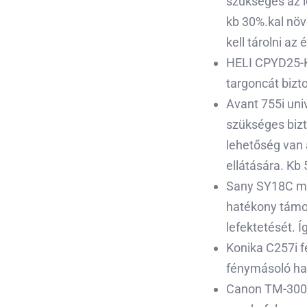
szükséges az i
kb 30%.kal növ
kell tárolni a
HELI CPYD25-
targoncát bizt
Avant 755i uni
szükséges bizt
lehetőség van 
ellátására. Kb
Sany SY18C min
hatékony támo
lefektetését. 
Konika C257i 
fénymásoló ha
Canon TM-300 p