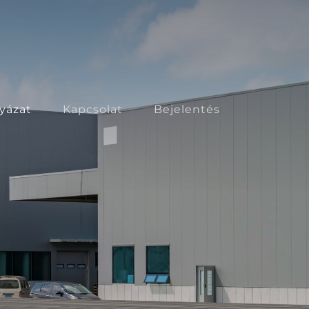
lyázat
Kapcsolat
Bejelentés