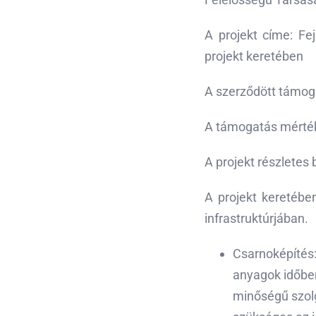
A projekt címe: Fe
projekt keretében
A szerződött támog
A támogatás mérték
A projekt részletes
A projekt keretébe
infrastruktúrjában.
Csarnoképítés:
anyagok időbe
minőségű szolg