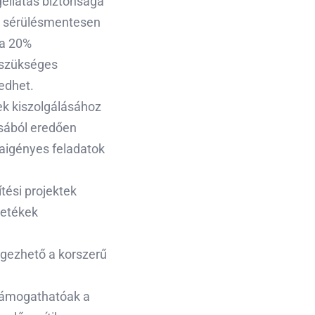
gellátás biztonsága
, sérülésmentesen
ga 20%
szükséges
edhet.
ek kiszolgálásához
ásából eredően
kaigényes feladatok
tési projektek
zetékek
gezhető a korszerű
 támogathatóak a