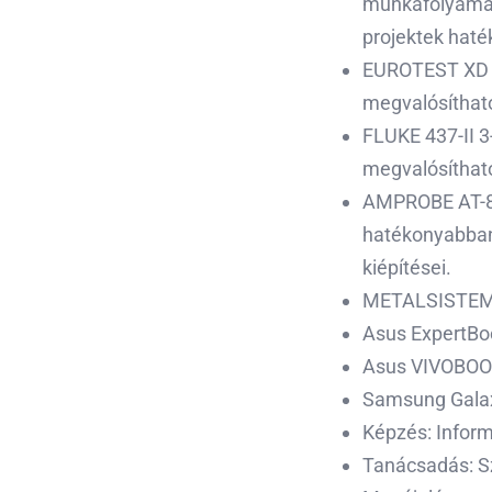
munkafolyamato
projektek haté
EUROTEST XD M
megvalósítható
FLUKE 437-II 3
megvalósítható
AMPROBE AT-80
hatékonyabban 
kiépítései.
METALSISTEM 
Asus ExpertBo
Asus VIVOBOO
Samsung Galaxy
Képzés: Inform
Tanácsadás: Sz