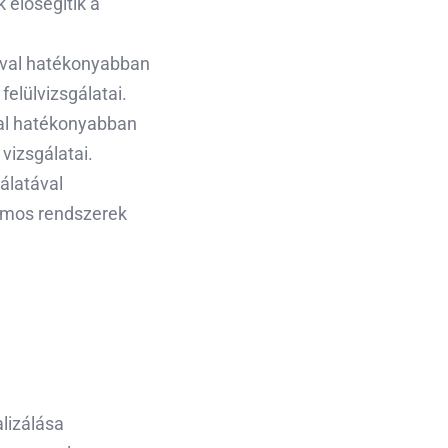
elősegítik a
ával hatékonyabban
elülvizsgálatai.
val hatékonyabban
vizsgálatai.
álatával
romos rendszerek
lizálása