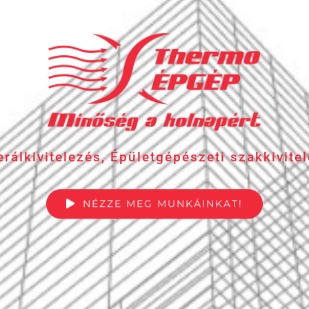
rálkivitelezés, Épületgépészeti szakkivite
NÉZZE MEG MUNKÁINKAT!