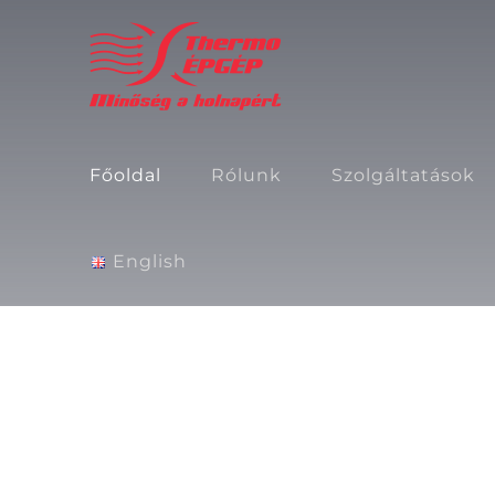
Kihagyás
Főoldal
Rólunk
Szolgáltatások
English