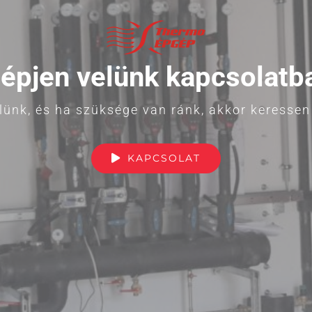
épjen velünk kapcsolatb
ünk, és ha szüksége van ránk, akkor keresse
KAPCSOLAT