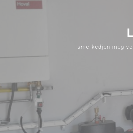
L
Ismerkedjen meg vel