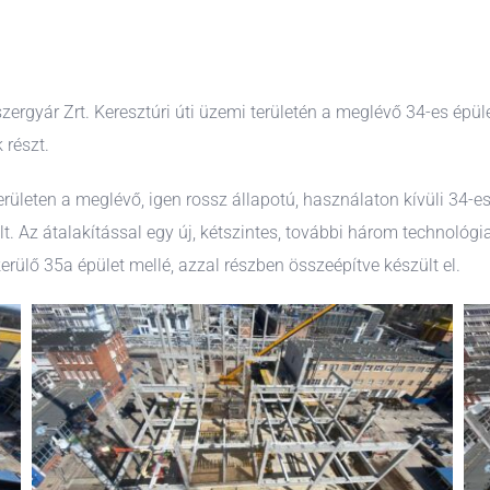
rgyár Zrt. Keresztúri úti üzemi területén a meglévő 34-es épüle
 részt.
területen a meglévő, igen rossz állapotú, használaton kívüli 34
lt. Az átalakítással egy új, kétszintes, további három technológia
kerülő 35a épület mellé, azzal részben összeépítve készült el.