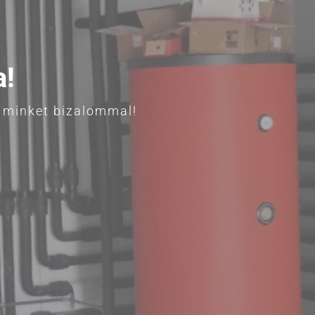
a!
n minket bizalommal!