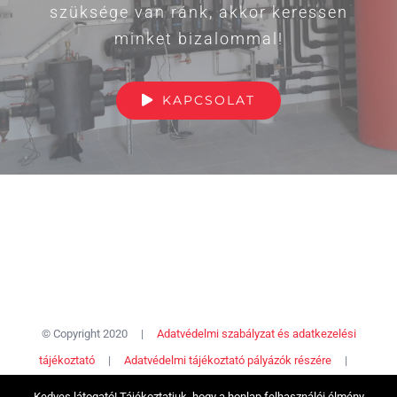
szüksége van ránk, akkor keressen
minket bizalommal!
KAPCSOLAT
© Copyright 2020 |
Adatvédelmi szabályzat és adatkezelési
tájékoztató
|
Adatvédelmi tájékoztató pályázók részére
|
Honlapkészítés:
Jelen a weben
Kedves látogató! Tájékoztatjuk, hogy a honlap felhasználói élmény