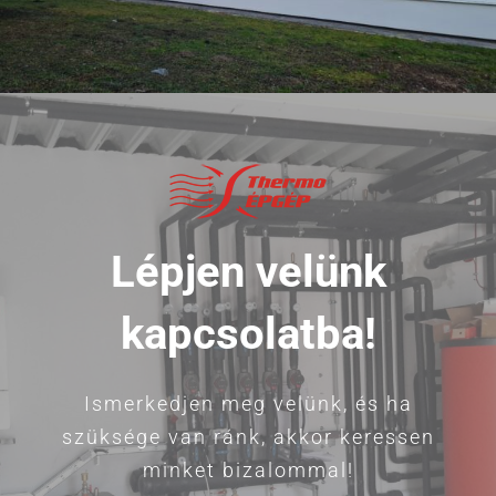
Lépjen velünk
kapcsolatba!
Ismerkedjen meg velünk, és ha
szüksége van ránk, akkor keressen
minket bizalommal!