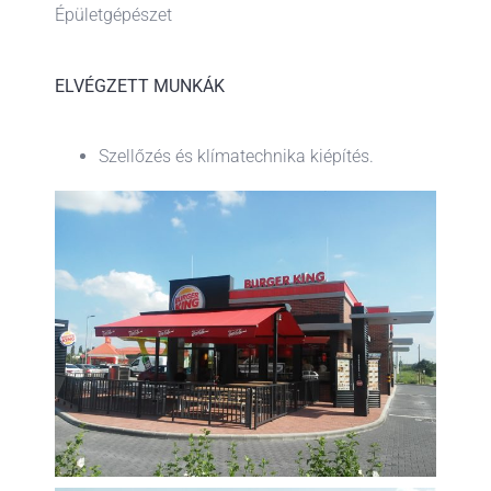
Épületgépészet
ELVÉGZETT MUNKÁK
Szellőzés és klímatechnika kiépítés.