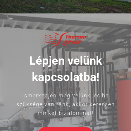
Lépjen velünk
kapcsolatba!
Ismerkedjen meg velünk, és ha
szüksége van ránk, akkor keressen
minket bizalommal!