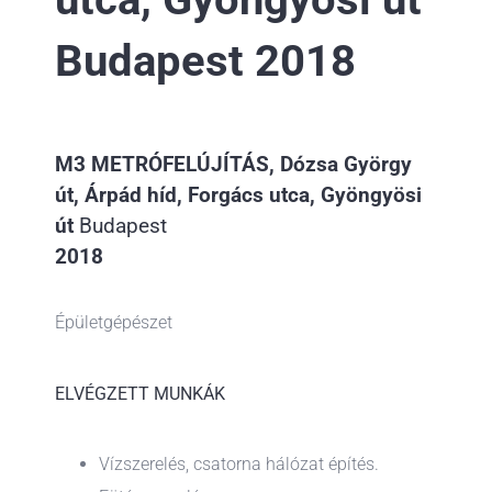
Budapest 2018
M3 METRÓFELÚJÍTÁS, Dózsa György
út, Árpád híd, Forgács utca, Gyöngyösi
út
Budapest
2018
Épületgépészet
ELVÉGZETT MUNKÁK
Vízszerelés, csatorna hálózat építés.