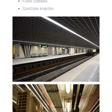
Fütés szerelés
Szellőzés kiépítés