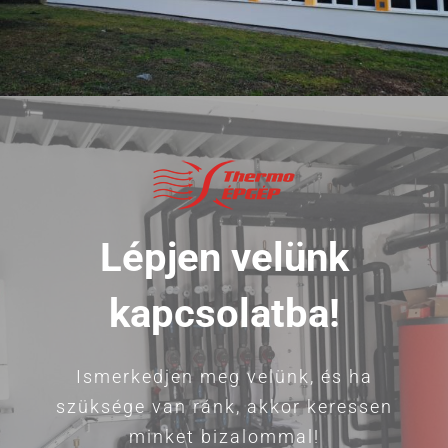
Lépjen velünk
kapcsolatba!
Ismerkedjen meg velünk, és ha
szüksége van ránk, akkor keressen
minket bizalommal!