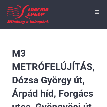
Kihagyás
M3
METRÓFELÚJÍTÁS,
Dózsa György út,
Árpád híd, Forgács
utca, Gyöngyösi út