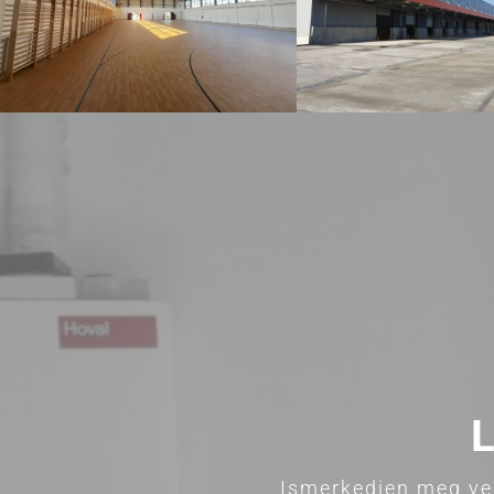
L
Ismerkedjen meg vel