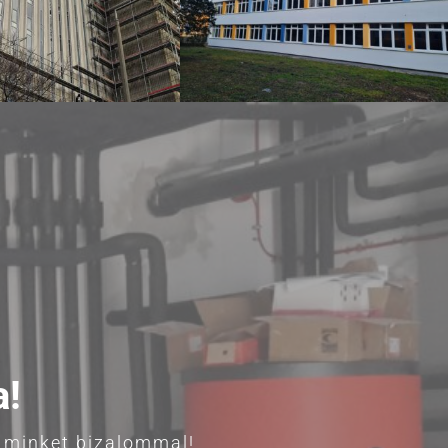
a!
n minket bizalommal!