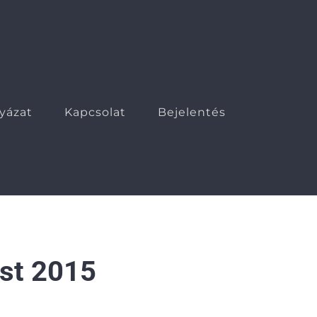
lyázat
Kapcsolat
Bejelentés
t 2015