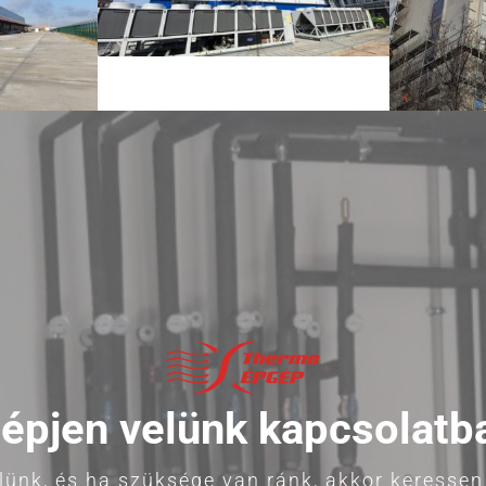
épjen velünk kapcsolatb
ünk, és ha szüksége van ránk, akkor keresse